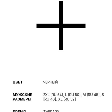
ЦВЕТ
ЧЁРНЫЙ
МУЖСКИЕ
2XL [RU 54], L [RU 50], M [RU 48], S
РАЗМЕРЫ
[RU 46], XL [RU 52]
БРЕНД
THERAPY