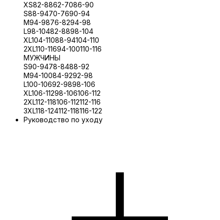
XS
82-88
62-70
86-90
S
88-94
70-76
90-94
M
94-98
76-82
94-98
L
98-104
82-88
98-104
XL
104-110
88-94
104-110
2XL
110-116
94-100
110-116
МУЖЧИНЫ
S
90-94
78-84
88-92
M
94-100
84-92
92-98
L
100-106
92-98
98-106
XL
106-112
98-106
106-112
2XL
112-118
106-112
112-116
3XL
118-124
112-118
116-122
Руководство по уходу