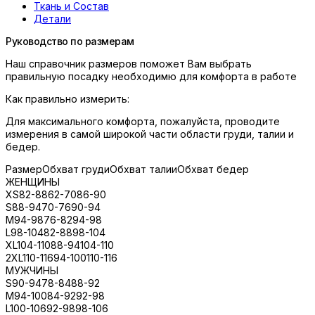
Ткань и Состав
Детали
Руководство по размерам
Наш справочник размеров поможет Вам выбрать
правильную посадку необходимю для комфорта в работе
Как правильно измерить:
Для максимального комфорта, пожалуйста, проводите
измерения в самой широкой части области груди, талии и
бедер.
Размер
Обхват груди
Обхват талии
Обхват бедер
ЖЕНЩИНЫ
XS
82-88
62-70
86-90
S
88-94
70-76
90-94
M
94-98
76-82
94-98
L
98-104
82-88
98-104
XL
104-110
88-94
104-110
2XL
110-116
94-100
110-116
МУЖЧИНЫ
S
90-94
78-84
88-92
M
94-100
84-92
92-98
L
100-106
92-98
98-106