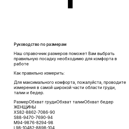
Руководство по размерам
Наш справочник размеров поможет Вам выбрать
правильную посадку необходимю для комфорта в
работе
Как правильно измерить:
Для максимального комфорта, пожалуйста, проводите
измерения в самой широкой части области груди,
талии и бедер.
Размер
Обхват груди
Обхват талии
Обхват бедер
ЖЕНЩИНЫ
XS
82-88
62-70
86-90
S
88-94
70-76
90-94
M
94-98
76-82
94-98
L
98-104
82-88
98-104