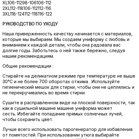
XL
106-112
98-106
106-112
2XL
112-118
106-112
112-116
3XL
118-124
112-118
116-122
РУКОВОДСТВО ПО УХОДУ
Наша приверженность качеству начинается с материалов,
которые мы выбираем. Мы создаем униформу с любовь и
вниманием к каждой детали, чтобы она радовала вас
долгие годы. Заботьтесь о ней также бережно, следуя
нашим рекомендациям.
Общие рекомендации :
Стирайте на деликатном режиме при температуре не выше
30°C и не более 700 оборотах отжима . Используйте
гигиенический мешок для стирки, чтобы они не цеплялись и
не перекручивались во время стирки.
Сушите в расправленном виде на плоской поверхности, так
как в сушильной машине машине униформа может
сесть. Избегайте попадание прямых солнечных лучей,
чтобы сохранить цвет.
Лучше всего использовать парогенератор для избавления
от помятостей. При использовании утюга выбирайте