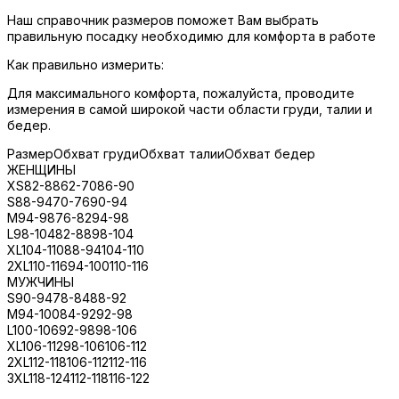
Наш справочник размеров поможет Вам выбрать
правильную посадку необходимю для комфорта в работе
Как правильно измерить:
Для максимального комфорта, пожалуйста, проводите
измерения в самой широкой части области груди, талии и
бедер.
Размер
Обхват груди
Обхват талии
Обхват бедер
ЖЕНЩИНЫ
XS
82-88
62-70
86-90
S
88-94
70-76
90-94
M
94-98
76-82
94-98
L
98-104
82-88
98-104
XL
104-110
88-94
104-110
2XL
110-116
94-100
110-116
МУЖЧИНЫ
S
90-94
78-84
88-92
M
94-100
84-92
92-98
L
100-106
92-98
98-106
XL
106-112
98-106
106-112
2XL
112-118
106-112
112-116
3XL
118-124
112-118
116-122