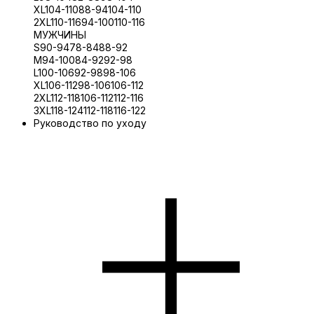
XL
104-110
88-94
104-110
2XL
110-116
94-100
110-116
МУЖЧИНЫ
S
90-94
78-84
88-92
M
94-100
84-92
92-98
L
100-106
92-98
98-106
XL
106-112
98-106
106-112
2XL
112-118
106-112
112-116
3XL
118-124
112-118
116-122
Руководство по уходу