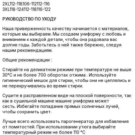
2XL
112-118
106-112
112-116
3XL
118-124
112-118
116-122
РУКОВОДСТВО ПО УХОДУ
Наша приверженность качеству начинается с материалов,
которые мы выбираем. Мы создаем униформу с любовь и
вниманием к каждой детали, чтобы она радовала вас
долгие годы. Заботьтесь о ней также бережно, следуя
нашим рекомендациям.
Общие рекомендации :
Стирайте на деликатном режиме при температуре не выше
30°C и не более 700 оборотах отжима . Используйте
гигиенический мешок для стирки, чтобы они не цеплялись и
не перекручивались во время стирки.
Сушите в расправленном виде на плоской поверхности, так
как в сушильной машине машине униформа может
сесть. Избегайте попадание прямых солнечных лучей,
чтобы сохранить цвет.
Лучше всего использовать парогенератор для избавления
от помятостей. При использовании утюга выбирайте
температурный режим не более 110 °C