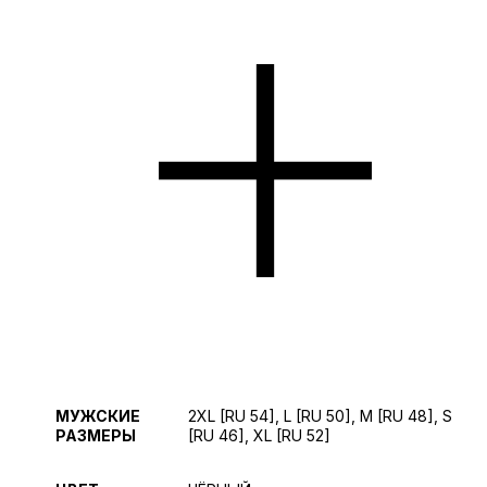
МУЖСКИЕ
2XL [RU 54], L [RU 50], M [RU 48], S
РАЗМЕРЫ
[RU 46], XL [RU 52]