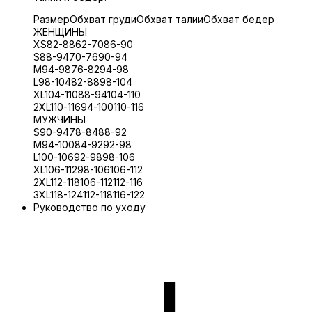
Размер
Обхват груди
Обхват талии
Обхват бедер
ЖЕНЩИНЫ
XS
82-88
62-70
86-90
S
88-94
70-76
90-94
M
94-98
76-82
94-98
L
98-104
82-88
98-104
XL
104-110
88-94
104-110
2XL
110-116
94-100
110-116
МУЖЧИНЫ
S
90-94
78-84
88-92
M
94-100
84-92
92-98
L
100-106
92-98
98-106
XL
106-112
98-106
106-112
2XL
112-118
106-112
112-116
3XL
118-124
112-118
116-122
Руководство по уходу