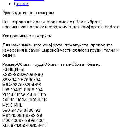
Детали
Руководство по размерам
Наш справочник размеров поможет Вам выбрать
правильную посадку необходимю для комфорта в работе
Как правильно измерить:
Для максимального комфорта, пожалуйста, проводите
измерения в самой широкой части области груди, талии и
бедер.
Размер
Обхват груди
Обхват талии
Обхват бедер
ЖЕНЩИНЫ
XS
82-88
62-70
86-90
S
88-94
70-76
90-94
M
94-98
76-82
94-98
L
98-104
82-88
98-104
XL
104-110
88-94
104-110
2XL
110-116
94-100
110-116
МУЖЧИНЫ
S
90-94
78-84
88-92
M
94-100
84-92
92-98
L
100-106
92-98
98-106
XL
106-112
98-106
106-112