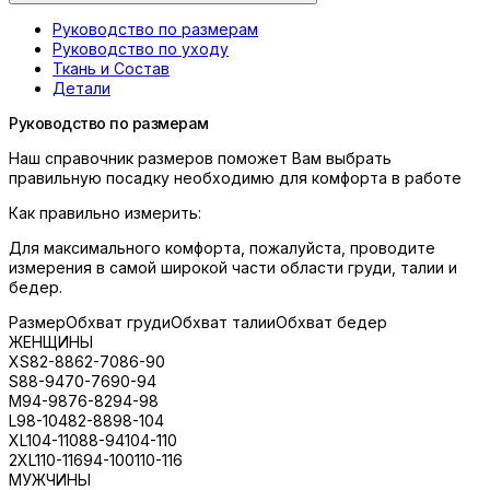
Руководство по размерам
Руководство по уходу
Ткань и Состав
Детали
Руководство по размерам
Наш справочник размеров поможет Вам выбрать
правильную посадку необходимю для комфорта в работе
Как правильно измерить:
Для максимального комфорта, пожалуйста, проводите
измерения в самой широкой части области груди, талии и
бедер.
Размер
Обхват груди
Обхват талии
Обхват бедер
ЖЕНЩИНЫ
XS
82-88
62-70
86-90
S
88-94
70-76
90-94
M
94-98
76-82
94-98
L
98-104
82-88
98-104
XL
104-110
88-94
104-110
2XL
110-116
94-100
110-116
МУЖЧИНЫ