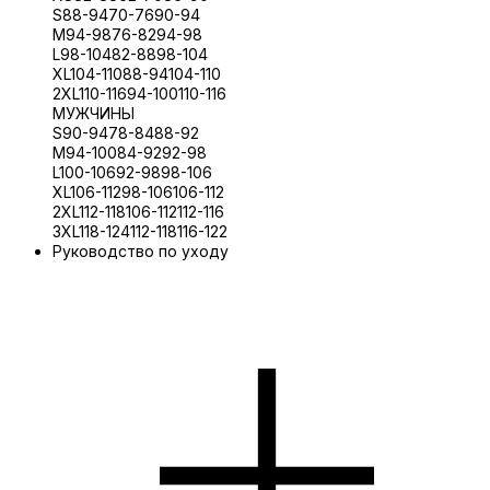
S
88-94
70-76
90-94
M
94-98
76-82
94-98
L
98-104
82-88
98-104
XL
104-110
88-94
104-110
2XL
110-116
94-100
110-116
МУЖЧИНЫ
S
90-94
78-84
88-92
M
94-100
84-92
92-98
L
100-106
92-98
98-106
XL
106-112
98-106
106-112
2XL
112-118
106-112
112-116
3XL
118-124
112-118
116-122
Руководство по уходу