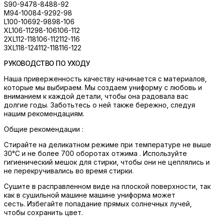
S
90-94
78-84
88-92
M
94-100
84-92
92-98
L
100-106
92-98
98-106
XL
106-112
98-106
106-112
2XL
112-118
106-112
112-116
3XL
118-124
112-118
116-122
РУКОВОДСТВО ПО УХОДУ
Наша приверженность качеству начинается с материалов,
которые мы выбираем. Мы создаем униформу с любовь и
вниманием к каждой детали, чтобы она радовала вас
долгие годы. Заботьтесь о ней также бережно, следуя
нашим рекомендациям.
Общие рекомендации :
Стирайте на деликатном режиме при температуре не выше
30°C и не более 700 оборотах отжима . Используйте
гигиенический мешок для стирки, чтобы они не цеплялись и
не перекручивались во время стирки.
Сушите в расправленном виде на плоской поверхности, так
как в сушильной машине машине униформа может
сесть. Избегайте попадание прямых солнечных лучей,
чтобы сохранить цвет.