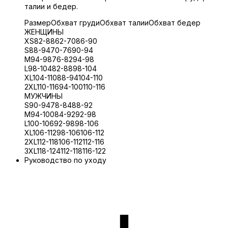
талии и бедер.
Размер
Обхват груди
Обхват талии
Обхват бедер
ЖЕНЩИНЫ
XS
82-88
62-70
86-90
S
88-94
70-76
90-94
M
94-98
76-82
94-98
L
98-104
82-88
98-104
XL
104-110
88-94
104-110
2XL
110-116
94-100
110-116
МУЖЧИНЫ
S
90-94
78-84
88-92
M
94-100
84-92
92-98
L
100-106
92-98
98-106
XL
106-112
98-106
106-112
2XL
112-118
106-112
112-116
3XL
118-124
112-118
116-122
Руководство по уходу