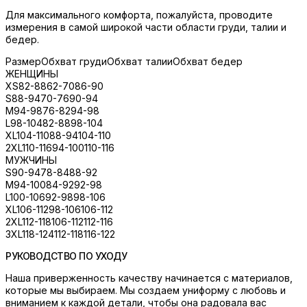
Для максимального комфорта, пожалуйста, проводите
измерения в самой широкой части области груди, талии и
бедер.
Размер
Обхват груди
Обхват талии
Обхват бедер
ЖЕНЩИНЫ
XS
82-88
62-70
86-90
S
88-94
70-76
90-94
M
94-98
76-82
94-98
L
98-104
82-88
98-104
XL
104-110
88-94
104-110
2XL
110-116
94-100
110-116
МУЖЧИНЫ
S
90-94
78-84
88-92
M
94-100
84-92
92-98
L
100-106
92-98
98-106
XL
106-112
98-106
106-112
2XL
112-118
106-112
112-116
3XL
118-124
112-118
116-122
РУКОВОДСТВО ПО УХОДУ
Наша приверженность качеству начинается с материалов,
которые мы выбираем. Мы создаем униформу с любовь и
вниманием к каждой детали, чтобы она радовала вас