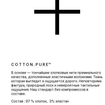
C O T T O N . P U R E™
В основе — тончайшие хлопковые нити премиального
качества, дополненные эластичными волокнами. Ткань
которая выглядит и ощущается дорого. Неповторима
фактура, природный лоск и невероятные тактильные
ощущения. Наш стандарт без компромиссов в
составе.
Состав : 97 % хлопок, 3% эластан