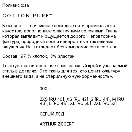
Поливискоза
C O T T O N . P U R E™
В основе — тончайшие хлопковые нити премиального
качества, дополненные эластичными волокнами. Ткань
которая выглядит и ощущается дорого. Неповторима
фактура, природный лоск и невероятные тактильные
ощущения. Наш стандарт без компромиссов в составе.
Состав : 97 % хлопок, 3% эластан
Текстура ткани дополняет наш сложный крой и узнаваемый
стиль в деталях. Это ткань для тех, кто ценит культуру
внешнего вида, а не стерильную «униформенность».
Вес
300 кг
ЖЕНСКИЕ
2XS [RU 40], XS [RU 42], S [RU 44], M [RU
46], L [RU 48], XL [RU 50], 2XL [RU 52]
РАЗМЕРЫ
ЦВЕТ
СЕРЫЙ ЛЁД
БРЕНД
ARTHUR ZIEGERT