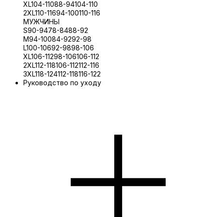
XL
104-110
88-94
104-110
2XL
110-116
94-100
110-116
МУЖЧИНЫ
S
90-94
78-84
88-92
M
94-100
84-92
92-98
L
100-106
92-98
98-106
XL
106-112
98-106
106-112
2XL
112-118
106-112
112-116
3XL
118-124
112-118
116-122
Руководство по уходу