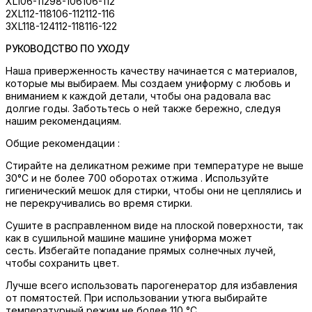
XL
106-112
98-106
106-112
2XL
112-118
106-112
112-116
3XL
118-124
112-118
116-122
РУКОВОДСТВО ПО УХОДУ
Наша приверженность качеству начинается с материалов,
которые мы выбираем. Мы создаем униформу с любовь и
вниманием к каждой детали, чтобы она радовала вас
долгие годы. Заботьтесь о ней также бережно, следуя
нашим рекомендациям.
Общие рекомендации :
Стирайте на деликатном режиме при температуре не выше
30°C и не более 700 оборотах отжима . Используйте
гигиенический мешок для стирки, чтобы они не цеплялись и
не перекручивались во время стирки.
Сушите в расправленном виде на плоской поверхности, так
как в сушильной машине машине униформа может
сесть. Избегайте попадание прямых солнечных лучей,
чтобы сохранить цвет.
Лучше всего использовать парогенератор для избавления
от помятостей. При использовании утюга выбирайте
температурный режим не более 110 °C