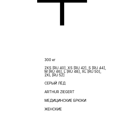
Вес
300 кг
2XS [RU 40], XS [RU 42], S [RU 44],
ЖЕНСКИЕ
M [RU 46], L [RU 48], XL [RU 50],
РАЗМЕРЫ
2XL [RU 52]
ЦВЕТ
СЕРЫЙ ЛЁД
БРЕНД
ARTHUR ZIEGERT
ИЗДЕЛИЕ
МЕДИЦИНСКИЕ БРЮКИ
ПОЛ
ЖЕНСКИЕ