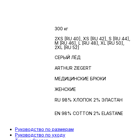
Вес
300 кг
2XS [RU 40], XS [RU 42], S [RU 44],
ЖЕНСКИЕ
M [RU 46], L [RU 48], XL [RU 50],
РАЗМЕРЫ
2XL [RU 52]
ЦВЕТ
СЕРЫЙ ЛЁД
БРЕНД
ARTHUR ZIEGERT
ИЗДЕЛИЕ
МЕДИЦИНСКИЕ БРЮКИ
ПОЛ
ЖЕНСКИЕ
Состав
RU 98% ХЛОПОК 2% ЭЛАСТАН
Состав на
EN 98% COTTON 2% ELASTANE
английском
Руководство по размерам
Руководство по уходу