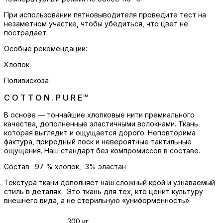
При использовании пятновыводителя проведите тест на
незаметном участке, чтобы убедиться, что цвет не
пострадает.
Особые рекомендации:
Хлопок
Поливискоза
C O T T O N . P U R E™
В основе — тончайшие хлопковые нити премиального
качества, дополненные эластичными волокнами. Ткань
которая выглядит и ощущается дорого. Неповторима
фактура, природный лоск и невероятные тактильные
ощущения. Наш стандарт без компромиссов в составе.
Состав : 97 % хлопок, 3% эластан
Текстура ткани дополняет наш сложный крой и узнаваемый
стиль в деталях. Это ткань для тех, кто ценит культуру
внешнего вида, а не стерильную «униформенность».
Вес
300 кг