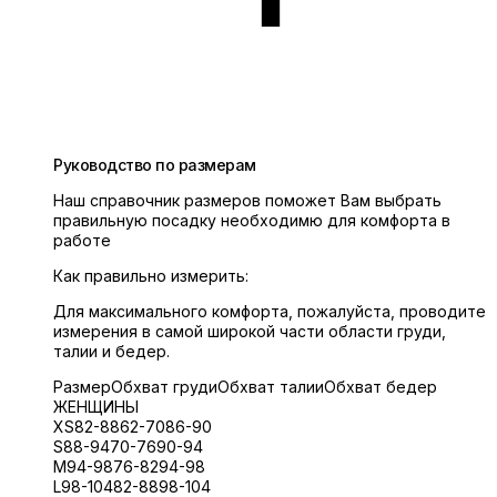
Руководство по размерам
Наш справочник размеров поможет Вам выбрать
правильную посадку необходимю для комфорта в
работе
Как правильно измерить:
Для максимального комфорта, пожалуйста, проводите
измерения в самой широкой части области груди,
талии и бедер.
Размер
Обхват груди
Обхват талии
Обхват бедер
ЖЕНЩИНЫ
XS
82-88
62-70
86-90
S
88-94
70-76
90-94
M
94-98
76-82
94-98
L
98-104
82-88
98-104