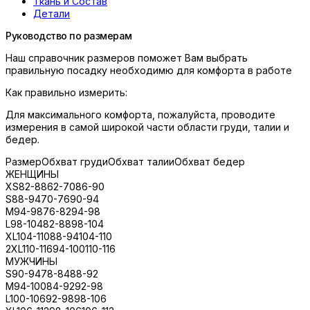
Ткань и Состав
Детали
Руководство по размерам
Наш справочник размеров поможет Вам выбрать
правильную посадку необходимю для комфорта в работе
Как правильно измерить:
Для максимального комфорта, пожалуйста, проводите
измерения в самой широкой части области груди, талии и
бедер.
Размер
Обхват груди
Обхват талии
Обхват бедер
ЖЕНЩИНЫ
XS
82-88
62-70
86-90
S
88-94
70-76
90-94
M
94-98
76-82
94-98
L
98-104
82-88
98-104
XL
104-110
88-94
104-110
2XL
110-116
94-100
110-116
МУЖЧИНЫ
S
90-94
78-84
88-92
M
94-100
84-92
92-98
L
100-106
92-98
98-106