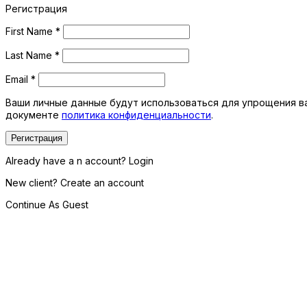
Регистрация
First Name
*
Last Name
*
Email
*
Ваши личные данные будут использоваться для упрощения ва
документе
политика конфиденциальности
.
Регистрация
Already have a n account? Login
New client? Create an account
Continue As Guest