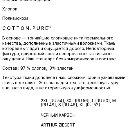
Хлопок
Поливискоза
C O T T O N . P U R E™
В основе — тончайшие хлопковые нити премиального
качества, дополненные эластичными волокнами. Ткань
которая выглядит и ощущается дорого. Неповторима
фактура, природный лоск и невероятные тактильные
ощущения. Наш стандарт без компромиссов в составе.
Состав : 97 % хлопок, 3% эластан
Текстура ткани дополняет наш сложный крой и узнаваемый
стиль в деталях. Это ткань для тех, кто ценит культуру
внешнего вида, а не стерильную «униформенность».
МУЖСКИЕ
2XL [RU 54], 3XL [RU 56], L [RU 50], M
[RU 48], S [RU 46], XL [RU 52]
РАЗМЕРЫ
ЦВЕТ
ЧЁРНЫЙ КАРБОН
БРЕНД
ARTHUR ZIEGERT