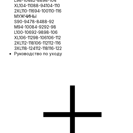
L
98-104
82-88
98-104
XL
104-110
88-94
104-110
2XL
110-116
94-100
110-116
МУЖЧИНЫ
S
90-94
78-84
88-92
M
94-100
84-92
92-98
L
100-106
92-98
98-106
XL
106-112
98-106
106-112
2XL
112-118
106-112
112-116
3XL
118-124
112-118
116-122
Руководство по уходу