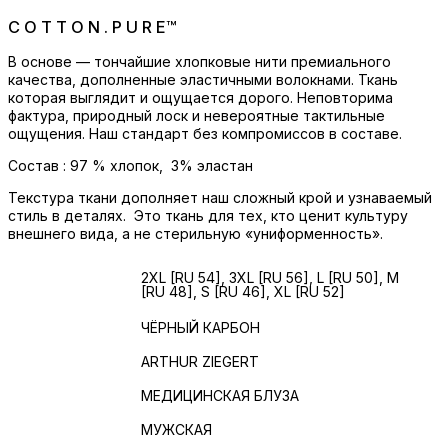
C O T T O N . P U R E™
В основе — тончайшие хлопковые нити премиального
качества, дополненные эластичными волокнами. Ткань
которая выглядит и ощущается дорого. Неповторима
фактура, природный лоск и невероятные тактильные
ощущения. Наш стандарт без компромиссов в составе.
Состав : 97 % хлопок, 3% эластан
Текстура ткани дополняет наш сложный крой и узнаваемый
стиль в деталях. Это ткань для тех, кто ценит культуру
внешнего вида, а не стерильную «униформенность».
МУЖСКИЕ
2XL [RU 54], 3XL [RU 56], L [RU 50], M
[RU 48], S [RU 46], XL [RU 52]
РАЗМЕРЫ
ЦВЕТ
ЧЁРНЫЙ КАРБОН
БРЕНД
ARTHUR ZIEGERT
ИЗДЕЛИЕ
МЕДИЦИНСКАЯ БЛУЗА
ПОЛ
МУЖСКАЯ