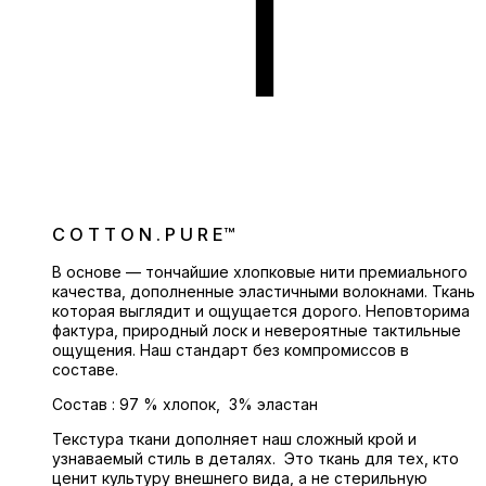
C O T T O N . P U R E™
В основе — тончайшие хлопковые нити премиального
качества, дополненные эластичными волокнами. Ткань
которая выглядит и ощущается дорого. Неповторима
фактура, природный лоск и невероятные тактильные
ощущения. Наш стандарт без компромиссов в
составе.
Состав : 97 % хлопок, 3% эластан
Текстура ткани дополняет наш сложный крой и
узнаваемый стиль в деталях. Это ткань для тех, кто
ценит культуру внешнего вида, а не стерильную