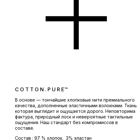
C O T T O N . P U R E™
В основе — тончайшие хлопковые нити премиального
качества, дополненные эластичными волокнами. Ткань
которая выглядит и ощущается дорого. Неповторима
фактура, природный лоск и невероятные тактильные
ощущения. Наш стандарт без компромиссов в
составе.
Состав : 97 % хлопок, 3% эластан