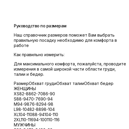
Руководство по размерам
Наш справочник размеров поможет Вам выбрать
правильную посадку необходимю для комфорта в
работе
Как правильно измерить:
Для максимального комфорта, пожалуйста, проводите
измерения в самой широкой части области груди,
талии и бедер.
Размер
Обхват груди
Обхват талии
Обхват бедер
ЖЕНЩИНЫ
XS
82-88
62-70
86-90
S
88-94
70-76
90-94
M
94-98
76-82
94-98
L
98-104
82-88
98-104
XL
104-110
88-94
104-110
2XL
110-116
94-100
110-116
МУЖЧИНЫ