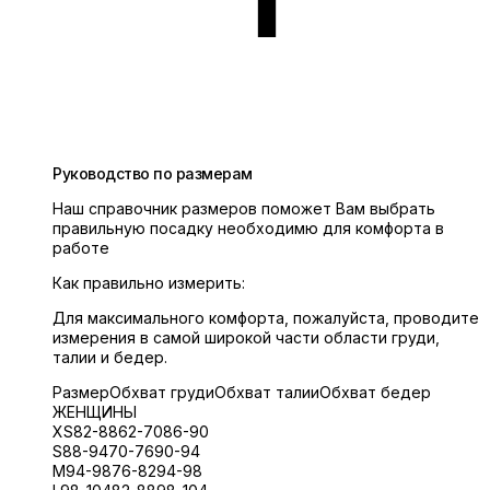
Руководство по размерам
Наш справочник размеров поможет Вам выбрать
правильную посадку необходимю для комфорта в
работе
Как правильно измерить:
Для максимального комфорта, пожалуйста, проводите
измерения в самой широкой части области груди,
талии и бедер.
Размер
Обхват груди
Обхват талии
Обхват бедер
ЖЕНЩИНЫ
XS
82-88
62-70
86-90
S
88-94
70-76
90-94
M
94-98
76-82
94-98