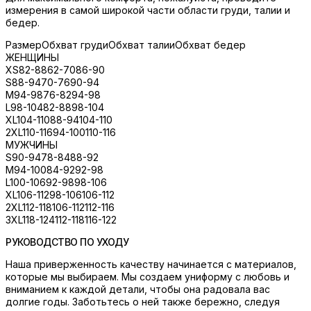
измерения в самой широкой части области груди, талии и
бедер.
Размер
Обхват груди
Обхват талии
Обхват бедер
ЖЕНЩИНЫ
XS
82-88
62-70
86-90
S
88-94
70-76
90-94
M
94-98
76-82
94-98
L
98-104
82-88
98-104
XL
104-110
88-94
104-110
2XL
110-116
94-100
110-116
МУЖЧИНЫ
S
90-94
78-84
88-92
M
94-100
84-92
92-98
L
100-106
92-98
98-106
XL
106-112
98-106
106-112
2XL
112-118
106-112
112-116
3XL
118-124
112-118
116-122
РУКОВОДСТВО ПО УХОДУ
Наша приверженность качеству начинается с материалов,
которые мы выбираем. Мы создаем униформу с любовь и
вниманием к каждой детали, чтобы она радовала вас
долгие годы. Заботьтесь о ней также бережно, следуя