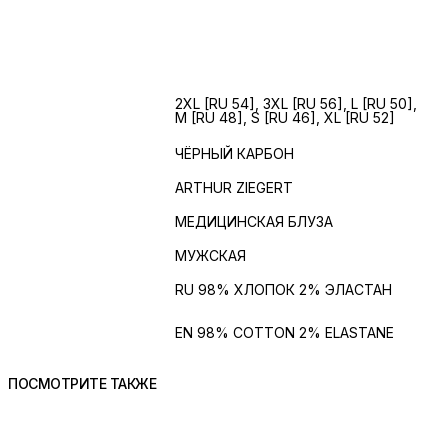
МУЖСКИЕ
2XL [RU 54], 3XL [RU 56], L [RU 50],
M [RU 48], S [RU 46], XL [RU 52]
РАЗМЕРЫ
ЦВЕТ
ЧЁРНЫЙ КАРБОН
БРЕНД
ARTHUR ZIEGERT
ИЗДЕЛИЕ
МЕДИЦИНСКАЯ БЛУЗА
ПОЛ
МУЖСКАЯ
Состав
RU 98% ХЛОПОК 2% ЭЛАСТАН
Состав на
EN 98% COTTON 2% ELASTANE
английском
ПОСМОТРИТЕ ТАКЖЕ