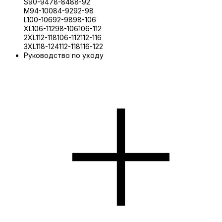
S
90-94
78-84
88-92
M
94-100
84-92
92-98
L
100-106
92-98
98-106
XL
106-112
98-106
106-112
2XL
112-118
106-112
112-116
3XL
118-124
112-118
116-122
Руководство по уходу