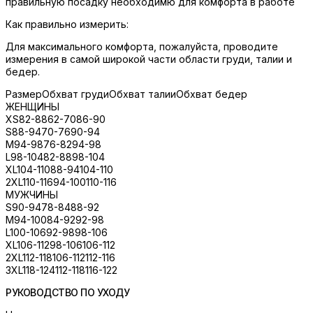
правильную посадку необходимю для комфорта в работе
Как правильно измерить:
Для максимального комфорта, пожалуйста, проводите
измерения в самой широкой части области груди, талии и
бедер.
Размер
Обхват груди
Обхват талии
Обхват бедер
ЖЕНЩИНЫ
XS
82-88
62-70
86-90
S
88-94
70-76
90-94
M
94-98
76-82
94-98
L
98-104
82-88
98-104
XL
104-110
88-94
104-110
2XL
110-116
94-100
110-116
МУЖЧИНЫ
S
90-94
78-84
88-92
M
94-100
84-92
92-98
L
100-106
92-98
98-106
XL
106-112
98-106
106-112
2XL
112-118
106-112
112-116
3XL
118-124
112-118
116-122
РУКОВОДСТВО ПО УХОДУ